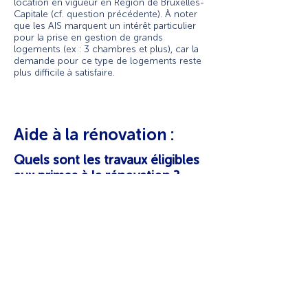
location en vigueur en Région de Bruxelles-
Capitale (cf. question précédente). À noter
que les AIS marquent un intérêt particulier
pour la prise en gestion de grands
logements (ex : 3 chambres et plus), car la
demande pour ce type de logements reste
plus difficile à satisfaire.
Aide à la rénovation :
Quels sont les travaux éligibles
aux primes à la rénovation ?
Quels sont les montants et les
conditions préférentielles pour
tout logement mis en location
par une AIS ?
Depuis le 1er janvier 2022, les Primes
RENOLUTION sont le nouveau dispositif de
primes régionales qui fusionne les Primes
Énergie, et les Primes à la rénovation de
l’habitat et à l'embellissement des façades.