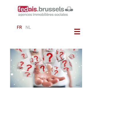
FR
NL
FAQ
Ci-dessous, la FEDAIS répond aux
questions les plus fréquemment posées